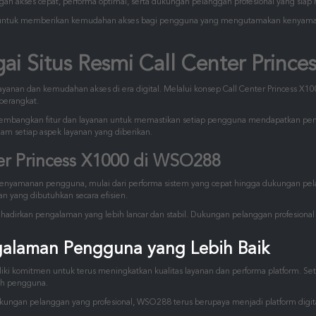
an akses cepat, performa optimal, serta dukungan pelanggan profesional yang sia
ntuk memberikan kemudahan akses bagi pengguna yang mengutamakan kenyamanan, 
 Situs Resmi Call Center Prince
anan dan kemudahan akses di era digital. Melalui konsep Call Center Princess X1
perangkat.
embangkan fitur dan layanan untuk memastikan setiap pengguna mendapatkan pen
m setiap aspek layanan yang diberikan.
er Princess X1000 di WSO288
manan pengguna, mulai dari performa sistem yang cepat hingga dukungan pelang
yang dibutuhkan secara efisien.
dirkan pengalaman yang lebih lancar dan stabil. Dukungan pelanggan profesiona
laman Pengguna yang Lebih Baik
iki komitmen untuk terus meningkatkan kualitas layanan dan performa platform. S
uh pengguna.
 dukungan pelanggan yang profesional, WSO288 terus berupaya menjadi platform 