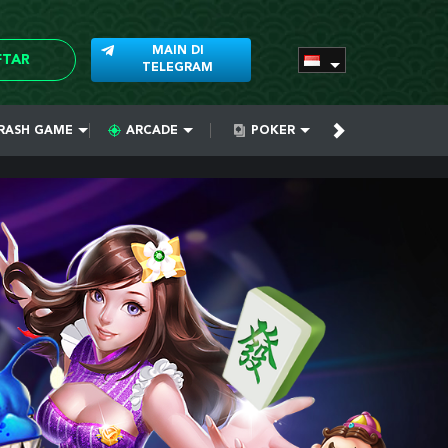
MAIN DI
FTAR
TELEGRAM
RASH GAME
ARCADE
POKER
E-SPORTS