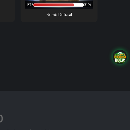
RTP
81%
Bomb Defusal
0