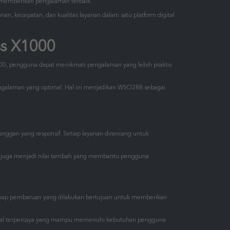
p memberikan pengalaman terbaik.
kecepatan, dan kualitas layanan dalam satu platform digital
ss X1000
000, pengguna dapat menikmati pengalaman yang lebih praktis
galaman yang optimal. Hal ini menjadikan WSO288 sebagai
gan yang responsif. Setiap layanan dirancang untuk
l juga menjadi nilai tambah yang membantu pengguna
etiap pembaruan yang dilakukan bertujuan untuk memberikan
digital terpercaya yang mampu memenuhi kebutuhan pengguna