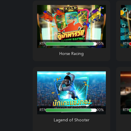
RTP
95%
RTP
Horse Racing
RTP
90%
RTP
Lagend of Shooter