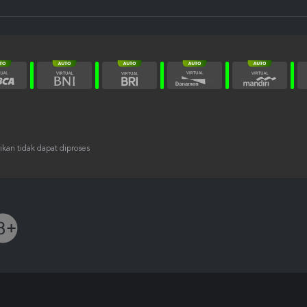
kan tidak dapat diproses