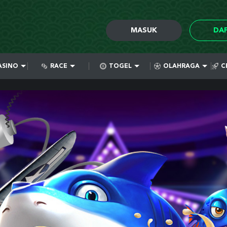
MASUK
DA
ASINO
RACE
TOGEL
OLAHRAGA
C