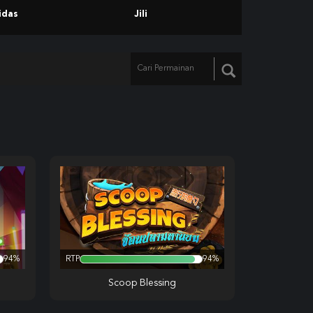
idas
Jili
Gemini
94%
RTP
94%
Scoop Blessing