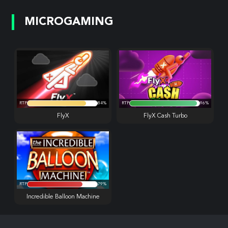
MICROGAMING
RTP
84%
RTP
96%
FlyX
FlyX Cash Turbo
RTP
79%
Incredible Balloon Machine