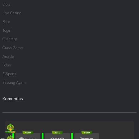
Slots
Live Casino
Race
Togel
Olahraga
Crash Game
Arcade
Poker
E-Sports
Sabung Ayam
Komunitas