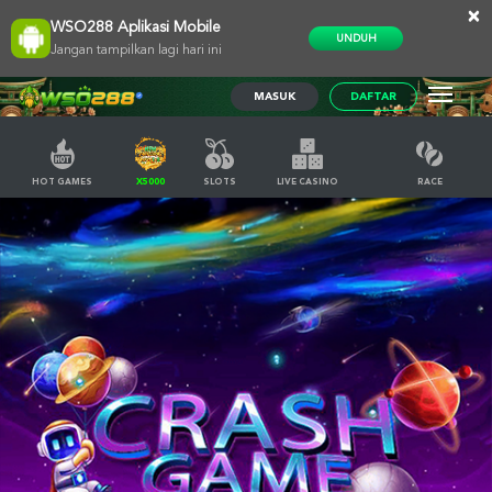
×
WSO288 Aplikasi Mobile
UNDUH
Jangan tampilkan lagi hari ini
MASUK
DAFTAR
HOT GAMES
X5000
SLOTS
LIVE CASINO
RACE