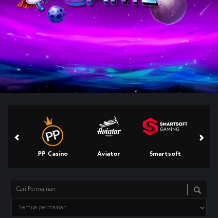
PP Casino
Aviator
Smartsoft
Micr