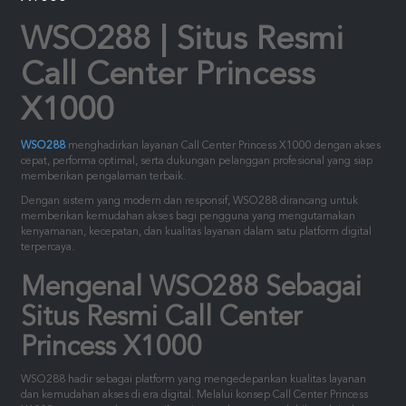
WSO288 | Situs Resmi
Call Center Princess
X1000
WSO288
menghadirkan layanan Call Center Princess X1000 dengan akses
cepat, performa optimal, serta dukungan pelanggan profesional yang siap
memberikan pengalaman terbaik.
Dengan sistem yang modern dan responsif, WSO288 dirancang untuk
memberikan kemudahan akses bagi pengguna yang mengutamakan
kenyamanan, kecepatan, dan kualitas layanan dalam satu platform digital
terpercaya.
Mengenal WSO288 Sebagai
Situs Resmi Call Center
Princess X1000
WSO288 hadir sebagai platform yang mengedepankan kualitas layanan
dan kemudahan akses di era digital. Melalui konsep Call Center Princess