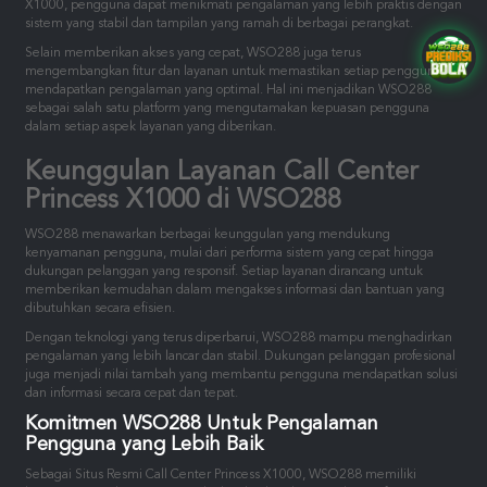
X1000, pengguna dapat menikmati pengalaman yang lebih praktis dengan
sistem yang stabil dan tampilan yang ramah di berbagai perangkat.
Selain memberikan akses yang cepat, WSO288 juga terus
mengembangkan fitur dan layanan untuk memastikan setiap pengguna
mendapatkan pengalaman yang optimal. Hal ini menjadikan WSO288
sebagai salah satu platform yang mengutamakan kepuasan pengguna
dalam setiap aspek layanan yang diberikan.
Keunggulan Layanan Call Center
Princess X1000 di WSO288
WSO288 menawarkan berbagai keunggulan yang mendukung
kenyamanan pengguna, mulai dari performa sistem yang cepat hingga
dukungan pelanggan yang responsif. Setiap layanan dirancang untuk
memberikan kemudahan dalam mengakses informasi dan bantuan yang
dibutuhkan secara efisien.
Dengan teknologi yang terus diperbarui, WSO288 mampu menghadirkan
pengalaman yang lebih lancar dan stabil. Dukungan pelanggan profesional
juga menjadi nilai tambah yang membantu pengguna mendapatkan solusi
dan informasi secara cepat dan tepat.
Komitmen WSO288 Untuk Pengalaman
Pengguna yang Lebih Baik
Sebagai Situs Resmi Call Center Princess X1000, WSO288 memiliki