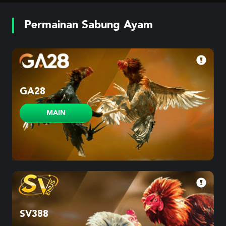
Permainan Sabung Ayam
GA28
MAIN
SV388