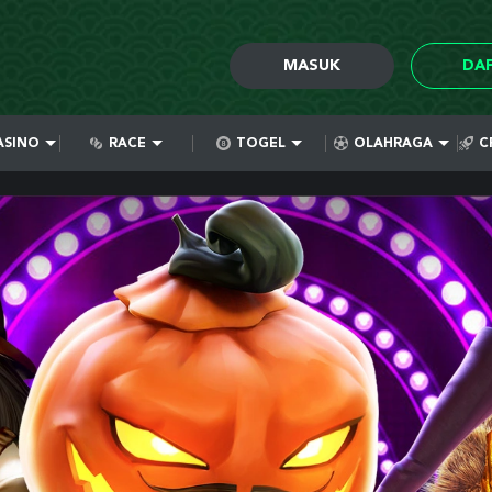
MASUK
DA
ASINO
RACE
TOGEL
OLAHRAGA
C