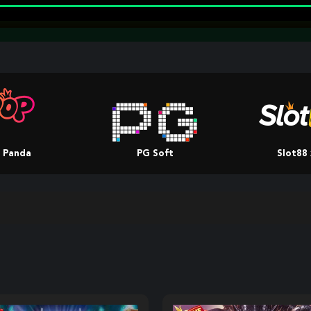
 Panda
PG Soft
Slot88 