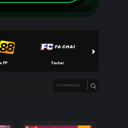
x PP
Fachai
Jili