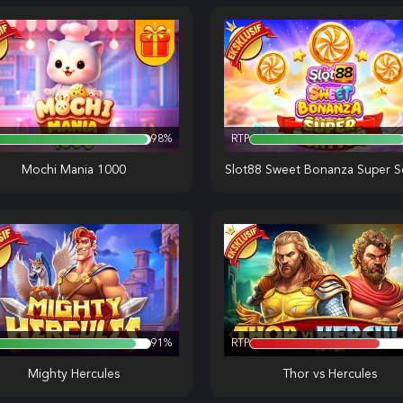
98%
RTP
Mochi Mania 1000
Slot88 Sweet Bonanza Super S
91%
RTP
Mighty Hercules
Thor vs Hercules