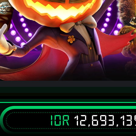
IDR
12,693,1