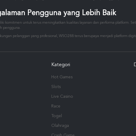
laman Pengguna yang Lebih Baik
iki komitmen untuk terus meningkatkan kualitas layanan dan performa platform. S
uh pengguna.
 dukungan pelanggan yang profesional, WSO288 terus berupaya menjadi platform 
Kategori
Hot Games
Slots
Live Casino
Race
Togel
Olahraga
Crash Game