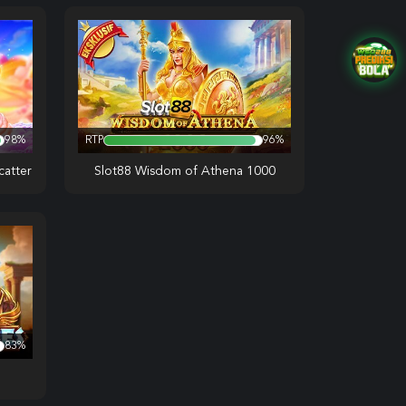
98%
RTP
96%
catter
Slot88 Wisdom of Athena 1000
83%