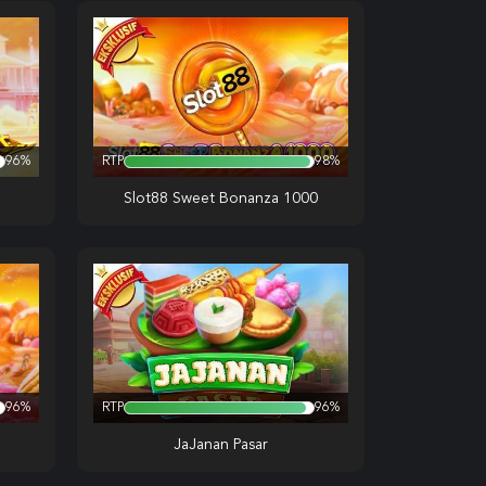
96%
RTP
98%
Slot88 Sweet Bonanza 1000
96%
RTP
96%
JaJanan Pasar