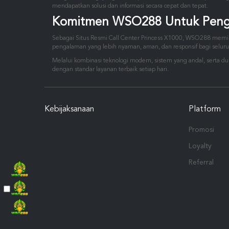
mendapatkan solusi dan informasi secara cepat dan tepat.
Komitmen WSO288 Untuk Penga
Sebagai Situs Resmi Call Center Princess X1000, WSO288 memil
pengalaman yang lebih nyaman, aman, dan responsif bagi selur
Melalui kombinasi teknologi modern, sistem yang andal, serta
dengan standar layanan terbaik setiap hari.
Kebijaksanaan
Platform
Promosi
Loyalty
Referral