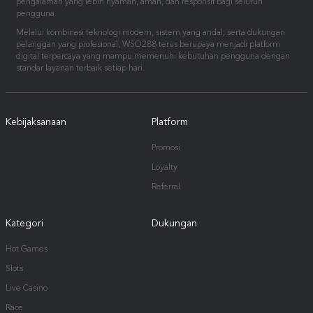
pengalaman yang lebih nyaman, aman, dan responsif bagi seluruh
pengguna.
Melalui kombinasi teknologi modern, sistem yang andal, serta dukungan
pelanggan yang profesional, WSO288 terus berupaya menjadi platform
digital terpercaya yang mampu memenuhi kebutuhan pengguna dengan
standar layanan terbaik setiap hari.
Kebijaksanaan
Platform
Promosi
Loyalty
Referral
Kategori
Dukungan
Hot Games
Slots
Live Casino
Race