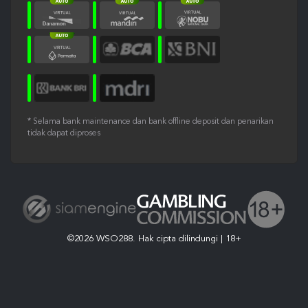
* Selama bank maintenance dan bank offline deposit dan penarikan
tidak dapat diproses
©2026 WSO288. Hak cipta dilindungi | 18+