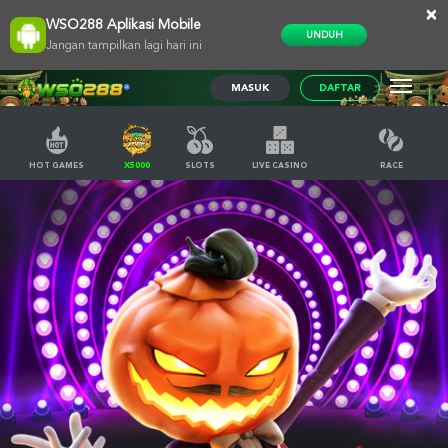
×
WSO288 Aplikasi Mobile
UNDUH
Jangan tampilkan lagi hari ini
MASUK
DAFTAR
HOT GAMES
X5000
SLOTS
LIVE CASINO
RACE