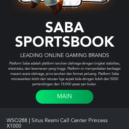
SABA
SPORTSBOOK
LEADING ONLINE GAMING BRANDS
Platform Saba adalah platform taruhan olahraga dengan tingkat stabilitas,
elastisitas, dan keamanan yang tinggi. Platform ini menyediakan berbagai
macam acara olahraga, jenis taruhan dan format peluang. Platform Saba
menawarkan lebih dari ratusan liga sepak bola dengan lebih dari 5000
pertandingan dan 18.000 pasar per bulan.
MAIN
WSO288 | Situs Resmi Call Center Princess
X1000