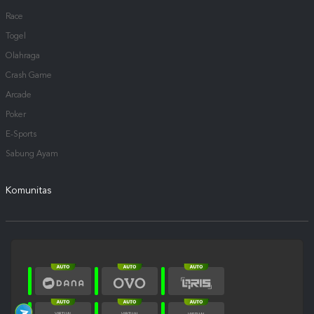
Race
Togel
Olahraga
Crash Game
Arcade
Poker
E-Sports
Sabung Ayam
Komunitas