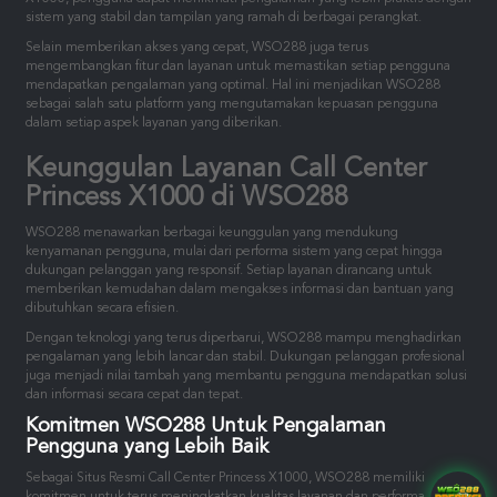
sistem yang stabil dan tampilan yang ramah di berbagai perangkat.
Selain memberikan akses yang cepat, WSO288 juga terus
mengembangkan fitur dan layanan untuk memastikan setiap pengguna
mendapatkan pengalaman yang optimal. Hal ini menjadikan WSO288
sebagai salah satu platform yang mengutamakan kepuasan pengguna
dalam setiap aspek layanan yang diberikan.
Keunggulan Layanan Call Center
Princess X1000 di WSO288
WSO288 menawarkan berbagai keunggulan yang mendukung
kenyamanan pengguna, mulai dari performa sistem yang cepat hingga
dukungan pelanggan yang responsif. Setiap layanan dirancang untuk
memberikan kemudahan dalam mengakses informasi dan bantuan yang
dibutuhkan secara efisien.
Dengan teknologi yang terus diperbarui, WSO288 mampu menghadirkan
pengalaman yang lebih lancar dan stabil. Dukungan pelanggan profesional
juga menjadi nilai tambah yang membantu pengguna mendapatkan solusi
dan informasi secara cepat dan tepat.
Komitmen WSO288 Untuk Pengalaman
Pengguna yang Lebih Baik
Sebagai Situs Resmi Call Center Princess X1000, WSO288 memiliki