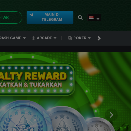
MAIN DI
FTAR
TELEGRAM
RASH GAME
ARCADE
POKER
E-SPORTS