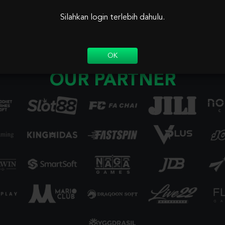
Silahkan login terlebih dahulu.
OK
OUR PARTNER